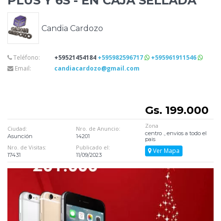
PLUS Y 6S - EN CAJA SELLADA
Candia Cardozo
Teléfono:
+59521454184
+595982596717
+595961911546
Email:
candiacardozo@gmail.com
Gs. 199.000
Zona
Ciudad:
Nro. de Anuncio:
centro ., envios a todo el
Asunción
14201
pais
Nro. de Visitas:
Publicado el:
Ver Mapa
17431
11/09/2023