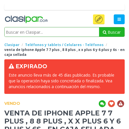
Buscar
Clasipar
Teléfonos y tablets / Celulares - Teléfonos
venta de Iphone Apple 7 7 plus , 8 8 plus , x x plus 6 y
6 plus y 6s - en
caja sellada
EXPIRADO
Este anuncio lleva más de 45 días publicado. Es probable
que la operación haya sido concretada o finalizada. Vea
anuncios relacionados a continuación del mismo.
VENDO
VENTA DE IPHONE APPLE 7 7
PLUS , 8 8 PLUS , X X PLUS 6 Y
6