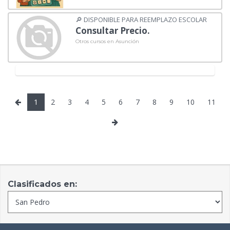
🔎 DISPONIBLE PARA REEMPLAZO ESCOLAR
Consultar Precio.
Otros cursos en Asunción
1
2
3
4
5
6
7
8
9
10
11
Clasificados en: