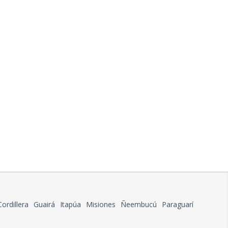
Cordillera
Guairá
Itapúa
Misiones
Ñeembucú
Paraguarí