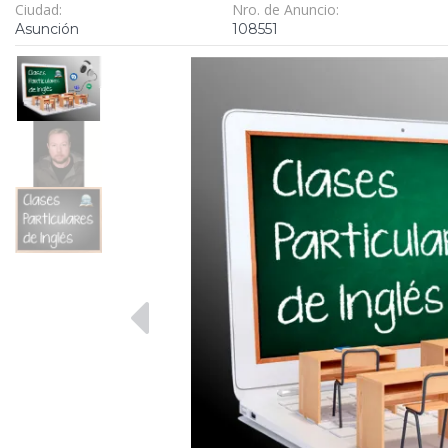
Ciudad:
Nro. de Anuncio:
Asunción
108551