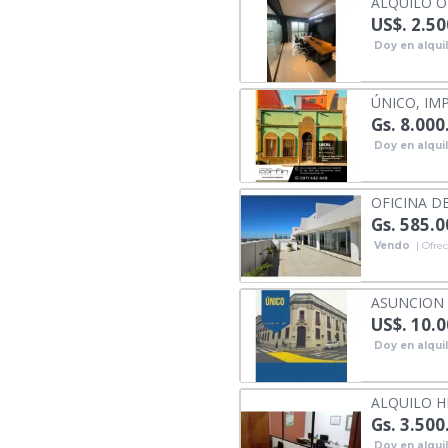
ALQUILO O
US$. 2.50
Doy en alqui
ÚNICO, IM
Gs. 8.000
Doy en alqui
OFICINA D
Gs. 585.
Vendo
| Ofrec
ASUNCION -
US$. 10.
Doy en alqui
ALQUILO H
Gs. 3.500
Doy en alqui