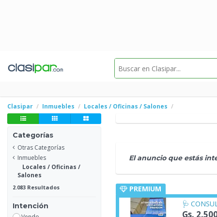
Clasipar
Inmuebles
Locales / Oficinas / Salones
Categorías
Otras Categorías
Inmuebles
El anuncio que estás in
Locales / Oficinas /
Salones
2.083 Resultados
PREMIUM
🩺 CONSUL
Intención
Gs. 2.50
Vendo