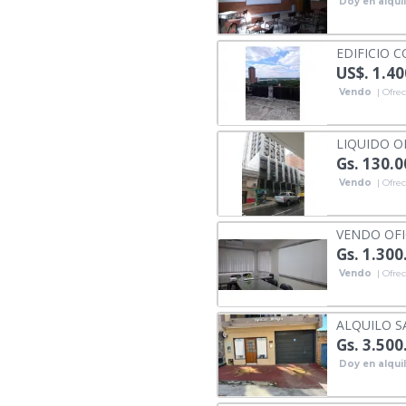
Doy en alqui
EDIFICIO 
US$. 1.40
Vendo
| Ofrec
LIQUIDO OF
Gs. 130.
Vendo
| Ofrec
VENDO OFI
Gs. 1.300
Vendo
| Ofrec
ALQUILO S
Gs. 3.500
Doy en alqui