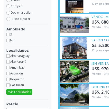
Doy en alqui
Compro
Doy en alquiler
VENDO IM
Busco alquilar
US$. 680
Vendo
| Ofre
Amoblado
SI
SALÓN CO
No
Gs. 5.80
Localidades
Doy en alqui
Alto Paraguay
Alto Paraná
¡EN VENTA
Amambay
US$. 970
Asunción
Vendo
| Ofre
Boquerón
Caaguazú
OFICINA C
US$. 2.1
Más Localidades
Vendo
| Ofre
Precio