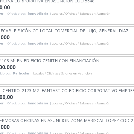
FICINA CORPORATIVA EN ASUNCION COD 5648
0,00
ler
| Ofrecido por:
Inmobiliaria
|
Locales / Oficinas / Salones en Asunción
PECABLE E ICÓNICO LOCAL COMERCIAL DE LUJO, GENERAL DÍAZ...
.000
ler
| Ofrecido por:
Inmobiliaria
|
Locales / Oficinas / Salones en Asunción
E 108 M² EN EDIFICIO ZENITH CON FINANCIACIÓN
000.000
ido por:
Particular
|
Locales / Oficinas / Salones en Asunción
 CENTRO: 2173 M2- FANTASTICO EDIFICIO CORPORATIVO EMPRESAR
000,00
ler
| Ofrecido por:
Inmobiliaria
|
Locales / Oficinas / Salones en Asunción
ERMOSAS OFICINAS EN ASUNCION ZONA MARISCAL LOPEZ COD 2
.000
ler
| Ofrecido por:
Inmobiliaria
|
Locales / Oficinas / Salones en Asunción