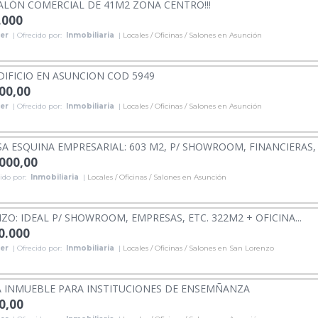
ALÓN COMERCIAL DE 41M2 ZONA CENTRO!!!
.000
ler
| Ofrecido por:
Inmobiliaria
|
Locales / Oficinas / Salones en Asunción
DIFICIO EN ASUNCION COD 5949
000,00
ler
| Ofrecido por:
Inmobiliaria
|
Locales / Oficinas / Salones en Asunción
SA ESQUINA EMPRESARIAL: 603 M2, P/ SHOWROOM, FINANCIERAS, B
.000,00
ido por:
Inmobiliaria
|
Locales / Oficinas / Salones en Asunción
ZO: IDEAL P/ SHOWROOM, EMPRESAS, ETC. 322M2 + OFICINA...
0.000
ler
| Ofrecido por:
Inmobiliaria
|
Locales / Oficinas / Salones en San Lorenzo
A INMUEBLE PARA INSTITUCIONES DE ENSEMÑANZA
0,00