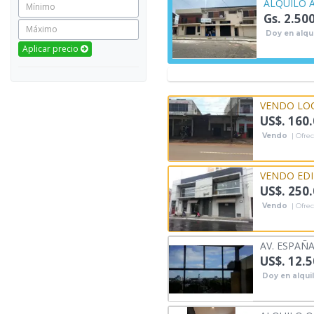
ALQUILO 
Gs. 2.50
Doy en alqui
Aplicar precio
VENDO LOC
US$. 160
Vendo
| Ofrec
VENDO EDI
US$. 250
Vendo
| Ofrec
AV. ESPAÑA
US$. 12.
Doy en alqui