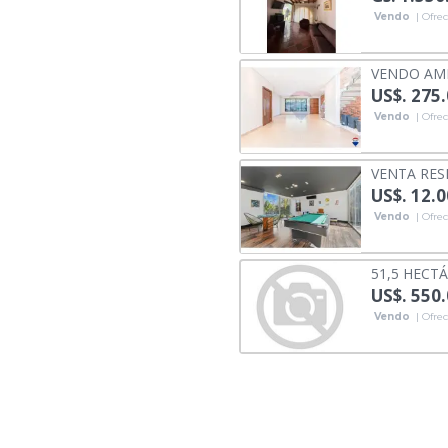
Vendo
| Ofrec
VENDO AMP
US$. 275
Vendo
| Ofrec
VENTA RES
US$. 12.
Vendo
| Ofrec
51,5 HECT
US$. 550
Vendo
| Ofrec