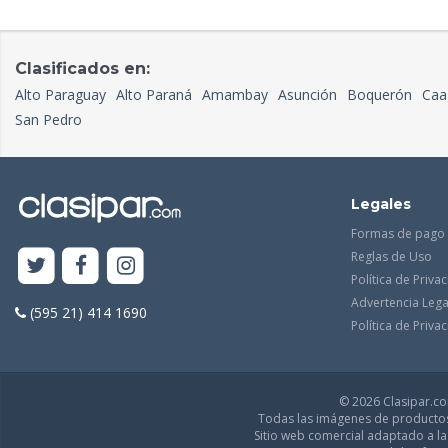
Clasificados en:
Alto Paraguay
Alto Paraná
Amambay
Asunción
Boquerón
Caa
San Pedro
Legales
Formas de pago
Reglas de Uso
Política de Priva
Advertencia Lega
(595 21) 414 1690
Política de Priv
© 2026 Clasipar.com
Todas las imágenes de productos 
Sitio web comercial adaptado a l