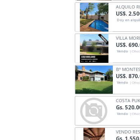
ALQUILO R
US$. 2.50
Doy en alqui
VILLA MORR
US$. 690
Vendo
| Ofrec
Bº MONTES
US$. 870
Vendo
| Ofrec
COSTA PUKU
Gs. 520.
Vendo
| Ofrec
VENDO RES
Gs. 1.550