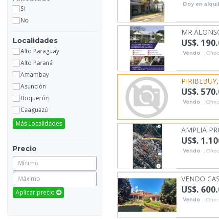
Doy en alqui
SI
No
MR ALONSO:
Localidades
US$. 190
Alto Paraguay
Vendo
| Ofrec
Alto Paraná
Amambay
PIRIBEBUY,
Asunción
US$. 570
Boquerón
Vendo
| Ofrec
Caaguazú
Más Localidades
AMPLIA PR
US$. 1.10
Precio
Vendo
| Ofrec
VENDO CAS
US$. 600
Aplicar precio
Vendo
| Ofrec