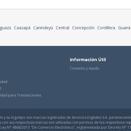
guazú
Caazapá
Canindeyú
Central
Concepción
Cordillera
Guairá
Información Útil
Contacto y Ayuda
cidad
l
acidad para Transacciones
 y su logotipo son marcas registradas de Servicios Digitales S.A. pertenecient
con sus respectivas marcas son utilizadas con permiso de los respectivos rep
a Ley N° 4868/2013 "De Comercio Electrónico", reglamentada por Decreto N° 1