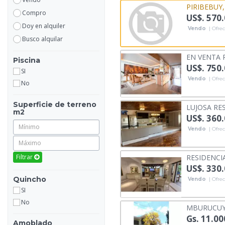
PIRIBEBUY,
Compro
US$. 570
Doy en alquiler
Vendo
| Ofrec
Busco alquilar
EN VENTA 
Piscina
US$. 750
SI
Vendo
| Ofrec
No
Superficie de terreno
LUJOSA RE
m2
US$. 360
Vendo
| Ofrec
Filtrar
RESIDENCI
US$. 330
Quincho
Vendo
| Ofrec
SI
No
MBURUCUYÁ:
Gs. 11.00
Amoblado