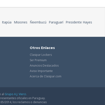
Itapúa
Misiones
Ñeembucú
Paraguarí
Presidente Hayes
Otros Enlaces
Clasipar Lockers
Ser Premium
Anuncios Destacados
Aviso Importante
Acerca de Clasipar.com
e al
Grupo A.J. Vierci.
resentantes oficiales en Paraguay.
165/2014, los reclamos o denuncias