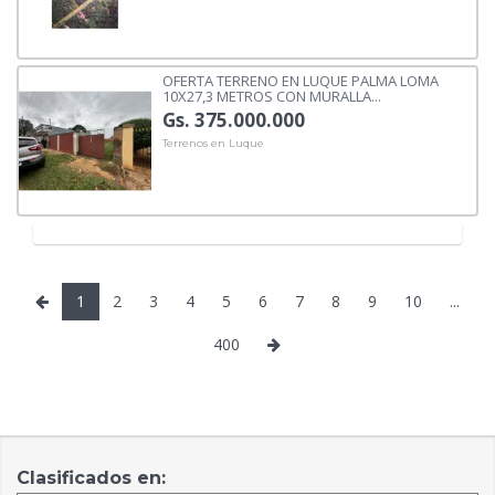
OFERTA TERRENO EN LUQUE PALMA LOMA
10X27,3 METROS CON MURALLA...
Gs. 375.000.000
Terrenos en Luque
1
2
3
4
5
6
7
8
9
10
...
400
Clasificados en: