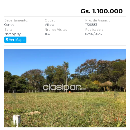
Gs. 1.100.000
Departamento:
Ciudad:
Nro. de Anuncio:
Central
Villeta
1726583
Zona
Nro. de Visitas:
Publicado el:
Naranjaisy
1137
02/07/2026
Ver Mapa