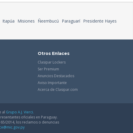
Itapúa
Misiones
Ñeembucú
Paraguarí
Presidente Hayes
Otros Enlaces
Clasipar Lockers
Ser Premium
Anuncios Destacados
Aviso Importante
Acerca de Clasipar.com
e al
Grupo A.J. Vierci.
resentantes oficiales en Paraguay.
165/2014, los reclamos o denuncias
dce@mic.gov.py