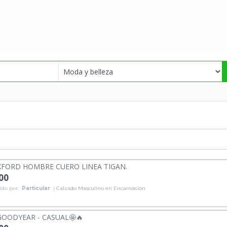
FORD HOMBRE CUERO LINEA TIGAN.
00
ido por:
Particular
|
Calzado Masculino en Encarnación
OODYEAR - CASUAL🤩🔥