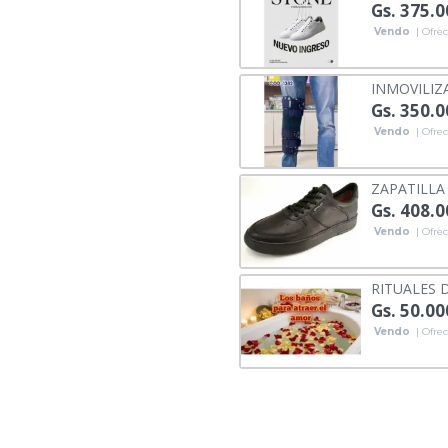
Gs. 375.0
Vendo
| Ofrec
INMOVILIZ
Gs. 350.0
Vendo
| Ofrec
ZAPATILLA
Gs. 408.0
Vendo
| Ofrec
RITUALES 
Gs. 50.00
Vendo
| Ofrec