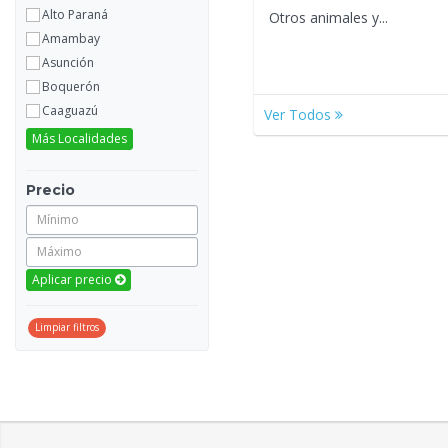
Alto Paraná
Otros animales y...
Amambay
Asunción
Boquerón
Caaguazú
Ver Todos
Más Localidades
Precio
Aplicar precio
Limpiar filtros