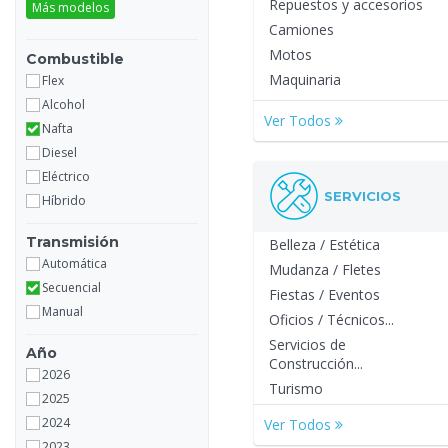
Repuestos y accesorios
Más modelos
Camiones
Motos
Combustible
Maquinaria
Flex
Alcohol
Ver Todos
Nafta
Diesel
Eléctrico
SERVICIOS
Híbrido
Transmisión
Belleza / Estética
Automática
Mudanza / Fletes
Secuencial
Fiestas / Eventos
Manual
Oficios / Técnicos...
Servicios de
Año
Construcción...
2026
Turismo
2025
2024
Ver Todos
2023