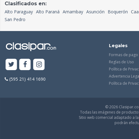
Clasificados en:
Alto Paraguay
Alto Paraná
Amambay
Asunción
Boquerón
Caa
San Pedro
Legales
Formas de pago
Reglas de Uso
Política de Priva
Advertencia Lega
(595 21) 414 1690
Política de Priv
© 2026 Clasipar.com
Todas las imágenes de productos 
Sitio web comercial adaptado a l
podrán efectu