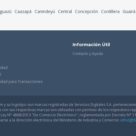
guazú
Caazapá
Canindeyú
Central
Concepción
Cordillera
Guairá
Información Útil
Contacto y Ayuda
cidad
l
acidad para Transacciones
 y su logotipo son marcas registradas de Servicios Digitales S.A. pertenecient
con sus respectivas marcas son utilizadas con permiso de los respectivos rep
a Ley N° 4868/2013 "De Comercio Electrónico", reglamentada por Decreto N° 1
arse a la dirección electrónica del Ministerio de Industria y Comercio:
infodgf