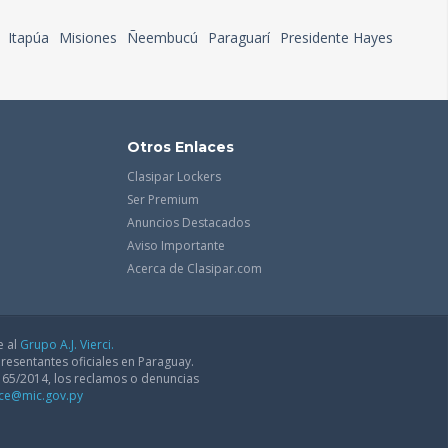
Itapúa
Misiones
Ñeembucú
Paraguarí
Presidente Hayes
Otros Enlaces
Clasipar Lockers
Ser Premium
Anuncios Destacados
Aviso Importante
Acerca de Clasipar.com
e al
Grupo A.J. Vierci.
resentantes oficiales en Paraguay.
165/2014, los reclamos o denuncias
dce@mic.gov.py