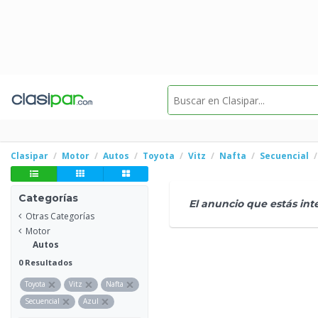
Clasipar
Motor
Autos
Toyota
Vitz
Nafta
Secuencial
Categorías
El anuncio que estás in
Otras Categorías
Motor
Autos
0 Resultados
×
×
×
Toyota
Vitz
Nafta
×
×
Secuencial
Azul