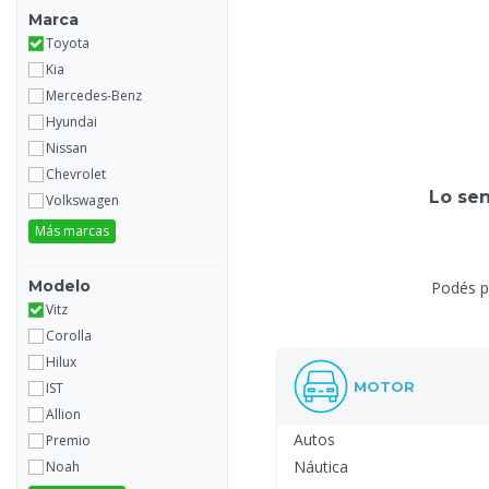
Marca
Toyota
Kia
Mercedes-Benz
Hyundai
Nissan
Chevrolet
Lo se
Volkswagen
Más marcas
Modelo
Podés pr
Vitz
Corolla
Hilux
MOTOR
IST
Allion
Autos
Premio
Náutica
Noah