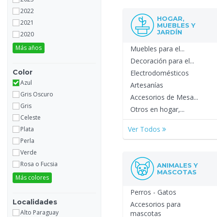
2022
HOGAR,
2021
MUEBLES Y
JARDÍN
2020
Más años
Muebles para el...
Decoración para el...
Color
Electrodomésticos
Azul
Artesanías
Gris Oscuro
Accesorios de Mesa...
Gris
Otros en hogar,...
Celeste
Ver Todos
Plata
Perla
Verde
Rosa o Fucsia
ANIMALES Y
MASCOTAS
Más colores
Perros - Gatos
Localidades
Accesorios para
Alto Paraguay
mascotas